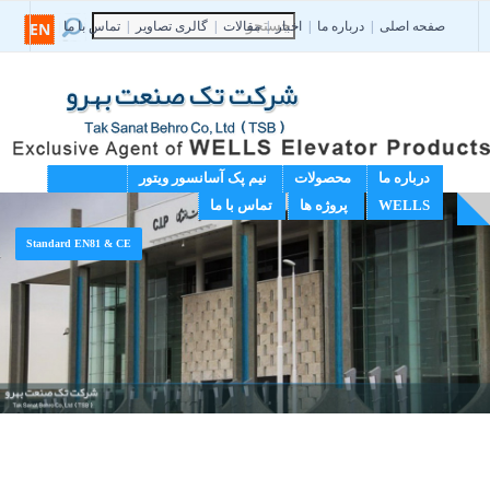
صفحه اصلی
|
درباره ما
|
اخبار
|
مقالات
|
گالری تصاویر
|
تماس با ما
EN
درباره ما
محصولات
نیم پک آسانسور ویتور
WELLS
پروژه ها
تماس با ما
Standard EN81 & CE