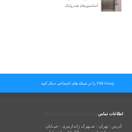
آسانسورهای هیدرولیک
TSB Group را در شبکه های اجتماعی دنبال کنید
اطلاعات تماس
آدرس : تهران - شــهرک ژاندارمری - خیــابان