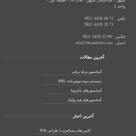
سپهر - ساختمان سپهر - پلاک 14 - طبقه اول -
واحد 2
تلفن : 72 40 4428 9821
تلفن :
71 30 4428 9821
فکس : 96 35 4428 9821
ایمیل :
info@Taksanatbehro.com
آخرین مقالات
آسانسور و پله برقی
سیستم بدونه موتورخانه MRL
آسانسورهای پاناروما
آسانسورهای هیدرولیک
آخرین اخبار
کابین های مسافری با طراحی TSB