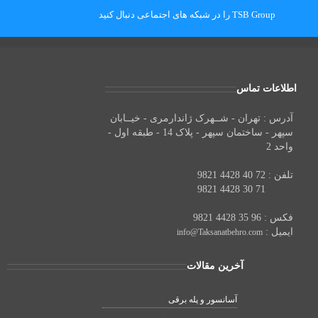
TSB Group را در شبکه های اجتماعی دنبال کنید
اطلاعات تماس
آدرس : تهران - شــهرک ژاندارمری - خیــابان
سپهر - ساختمان سپهر - پلاک 14 - طبقه اول -
واحد 2
تلفن : 72 40 4428 9821
تلفن :
71 30 4428 9821
فکس : 96 35 4428 9821
ایمیل :
info@Taksanatbehro.com
آخرین مقالات
آسانسور و پله برقی